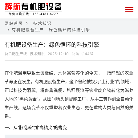
网站首页
技术知识
有机肥设备生产：绿色循环的科技引擎
有机肥设备生产：绿色循环的科技引擎
复合肥生产线
技术知识
2025-12-10
阅读（1446）
在化肥滥用导致土壤板结、水体富营养化的今天，一场静默的农业
革命正在发生。有机肥设备生产，这个曾经被视为"土行业"的领域，
正以科技为羽翼，将畜禽粪便、秸秆残渣等农业废弃物转化为滋养
大地的"黑色黄金"。从田间地头到智能工厂，从手工劳作到全自动化
生产线，这场变革不仅重塑着农业生态，更在重构人类与自然的关
系。
一、从"脏乱差"到"高精尖"的蜕变