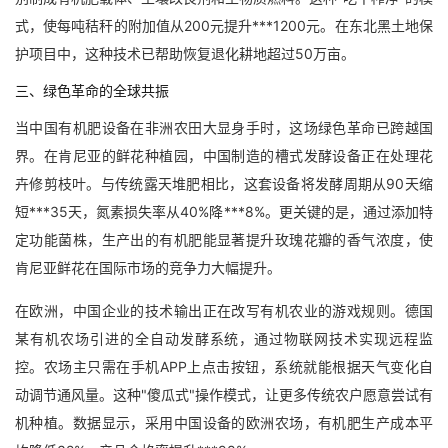
式，使每吨秸秆的附加值从200元提升***1200元。在东北黑土地保
护项目中，这种技术已帮助恢复退化耕地超过50万亩。
三、绿色革命的全球共振
当中国有机肥设备在非洲农田大显身手时，这场绿色革命已跨越国
界。在肯尼亚的鲜花种植园，中国制造的槽式发酵设备正在处理花
卉修剪枝叶。与传统露天堆肥相比，这套设备将发酵周期从90天缩
短***35天，氮素损失率从40%降***8%。更关键的是，通过添加特
定功能菌株，生产出的有机肥能显著提升玫瑰花瓣的香气浓度，使
肯尼亚鲜花在国际市场的竞争力大幅提升。
在欧洲，中国企业的技术输出正在改写有机农业的游戏规则。德国
某有机农场引进的全自动发酵系统，通过物联网技术实现远程监
控。农场主只需在手机APP上点击按钮，系统就能根据天气变化自
动调节通风量。这种"傻瓜式"操作模式，让更多传统农户愿意尝试有
机种植。数据显示，采用中国设备的欧洲农场，有机肥生产成本平