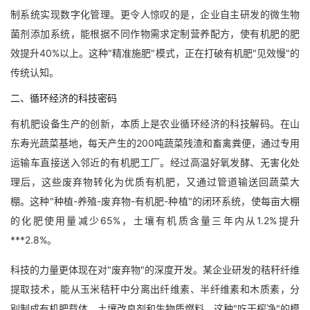
制系统实现数字化管理。更令人惊叹的是，企业自主研发的微生物
菌剂添加系统，能根据不同作物需求定制营养配方，使有机肥的肥
效提升40%以上。这种"精准施肥"模式，正在打破有机肥"见效慢"的
传统认知。
二、循环经济的科技密码
有机肥设备生产的创新，本质上是农业循环经济的科技解码。在山
东寿光蔬菜基地，每天产生的200吨蔬菜残渣和畜禽粪便，通过专用
运输车直接送入邻近的有机肥工厂。经过高温好氧发酵、无害化处
理后，这些废弃物转化为优质有机肥，又通过管道输送回蔬菜大
棚。这种"种植-养殖-废弃物-有机肥-种植"的闭环系统，使每亩大棚
的化肥使用量减少65%，土壤有机质含量三年内从1.2%提升
***2.8%。
科技的力量更体现在对"废弃物"的深度开发。某企业研发的秸秆纤维
提取技术，能从玉米秸秆中分离出纤维素、半纤维素和木质素，分
别制成有机肥载体、土壤改良剂和生物质燃料。这种"吃干榨净"的模