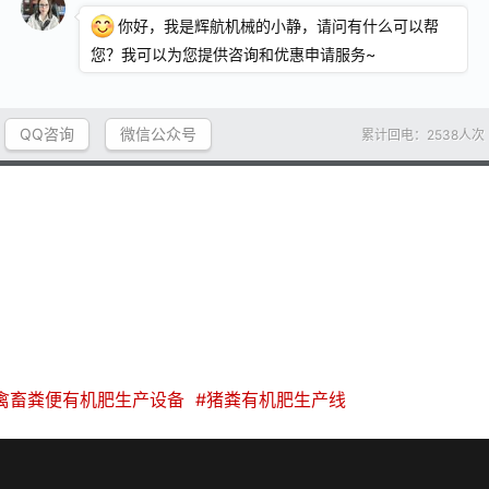
你好，我是辉航机械的小静，请问有什么可以帮
司有机肥生产线设备案例遍布全国多个省市、自治区，公司拥有一
您？我可以为您提供咨询和优惠申请服务~
QQ咨询
微信公众号
累计回电：2538人次
禽畜粪便有机肥生产设备
#猪粪有机肥生产线