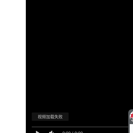
视频加载失败