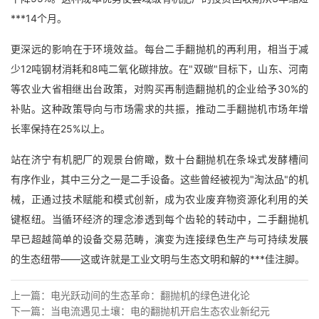
***14个月。
更深远的影响在于环境效益。每台二手翻抛机的再利用，相当于减
少12吨钢材消耗和8吨二氧化碳排放。在"双碳"目标下，山东、河南
等农业大省相继出台政策，对购买再制造翻抛机的企业给予30%的
补贴。这种政策导向与市场需求的共振，推动二手翻抛机市场年增
长率保持在25%以上。
站在济宁有机肥厂的观景台俯瞰，数十台翻抛机在条垛式发酵槽间
有序作业，其中三分之一是二手设备。这些曾经被视为"淘汰品"的机
械，正通过技术赋能和模式创新，成为农业废弃物资源化利用的关
键枢纽。当循环经济的理念渗透到每个齿轮的转动中，二手翻抛机
早已超越简单的设备交易范畴，演变为连接绿色生产与可持续发展
的生态纽带——这或许就是工业文明与生态文明和解的***佳注脚。
上一篇：
电光跃动间的生态革命：翻抛机的绿色进化论
下一篇：
当电流遇见土壤：电的翻抛机开启生态农业新纪元