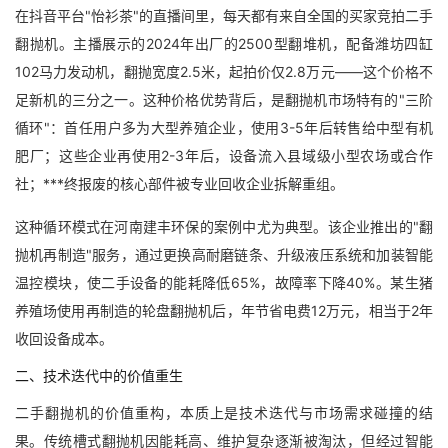
在抖音平台"怡衫茶"的直播间里，每天都有来自全国的买家竞拍二手
翻抛机。主播展示的2024年出厂的2500型翻堆机，配备潍坊四缸
102马力发动机，翻抛宽度2.5米，起拍价仅2.8万元——这个价格不
足新机的三分之一。这种价格优势背后，是翻抛机市场特有的"三阶
循环"：首任用户多为大型养殖企业，使用3-5年后转售给中型有机
肥厂；这些企业再使用2-3年后，设备流入县域级小型农场或合作
社；***终报废的核心部件被专业回收企业拆解重组。
这种循环模式在河南建丰环保的案例中尤为典型。该企业推出的"翻
抛机再制造"服务，通过更换高耐磨链条、升级液压系统和加装智能
温控模块，使二手设备的能耗降低65%，故障率下降40%。某生猪
养殖场使用再制造的轮盘翻抛机后，年节省电费12万元，相当于2年
收回设备成本。
二、技术迭代中的价值重生
二手翻抛机的价值重构，本质上是技术迭代与市场需求碰撞的结
果。传统槽式翻抛机因能耗高、维护复杂逐渐被淘汰，但经过智能