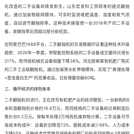
化改造的二手设备却焕发新生。山东宏发科工贸研发的链式翻抛
机，通过加装物联网模块，可实时监测堆肥温度、湿度和氧气浓
度，自动调节翻抛频率。这种技术嫁接使一台2018年产的二手设
备，发酵效率反而超过部分新机型。
在阿里巴巴1688平台，二手翻抛机的交易数据印证着这种技术升级
趋势：2026年一季度，带智能控制系统的二手设备成交量同比增长
217%，而传统机械式设备销量下降38%。河北邯郸某有机肥厂购买
的二手工业级翻抛机，通过加装黑水虻养殖模块，实现了"粪便处理
+昆虫蛋白生产"的双重收益，日处理量突破80吨。
三、循环经济的绿色账本
二手翻抛机的流行，正在改写有机肥产业的经济模型。一台新购的6
米轮盘翻抛机价格约16.8万元，而同规格的二手设备经过再制造后
售价仅6.2万元。按每年处理2万吨有机废弃物计算，二手设备可节
省成本构成中：设备折旧降低72%，能耗成本减少68%，人力成本
下降55%。这种成本优势使县域级有机肥厂的投资回收期从3年缩短