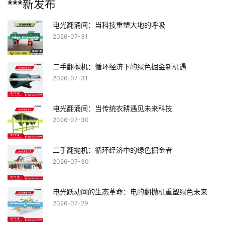
***新发布
电光翻涌间：当科技重塑大地的呼吸
2026-07-31
二手翻抛机：循环经济下的绿色掘金新机遇
2026-07-31
电光翻涌间：当传统农耕遇见未来科技
2026-07-30
二手翻抛机：循环经济中的绿色掘金者
2026-07-30
电光跃动间的生态革命：电的翻抛机重塑绿色未来
2026-07-29