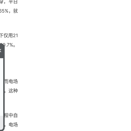
穿，平日
5%，就
仅用21
9.7%。
×
，而电场
场，这种
过程中自
是，电场