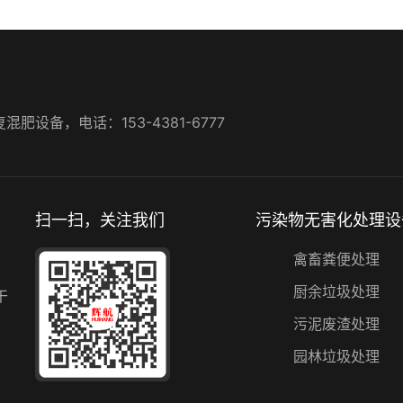
设备，电话：153-4381-6777
扫一扫，关注我们
污染物无害化处理设
禽畜粪便处理
厨余垃圾处理
干
污泥废渣处理
园林垃圾处理