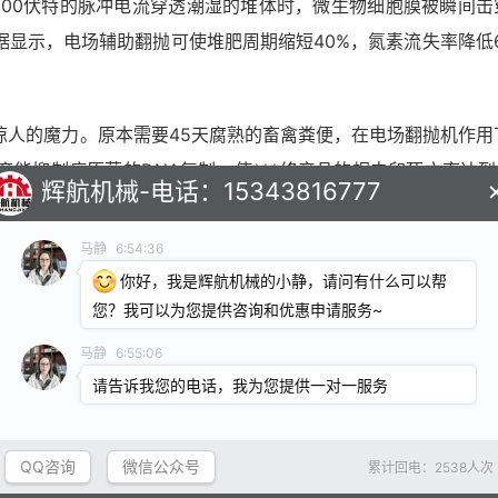
000伏特的脉冲电流穿透潮湿的堆体时，微生物细胞膜被瞬间击
显示，电场辅助翻抛可使堆肥周期缩短40%，氮素流失率降低6
人的魔力。原本需要45天腐熟的畜禽粪便，在电场翻抛机作用下
抑制病原菌的DNA复制，使***终产品的蛔虫卵死亡率达到9
辉航机械-电话：15343816777
看到的不仅是技术的突破，更是整个生态循环系统的重生。
马静
6:54:36
你好，我是辉航机械的小静，请问有什么可以帮
重新定义了能量流动的方向。传统机械通过柴油燃烧释放化学能
您？我可以为您提供咨询和优惠申请服务~
过堆体时，表面分布的纳米电极阵列会在物料间隙形成非均匀电
马静
6:55:06
的团粒结构瞬间崩解。
请告诉我您的电话，我为您提供一对一服务
震撼的画面：被电场激活的有机质颗粒如同被施了魔法，在翻抛
QQ咨询
微信公众号
累计回电：2538人次
加3倍，好氧发酵区域扩大***传统工艺的5倍。更令人惊奇的