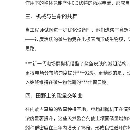
作用下的堆体竟能产生0.3伏特的微弱电流，形成
三、机械与生命的共舞
当工程师试图进一步优化设备时，他们遭遇了意想
——过度活跃的微生物竟在电极表面形成生物膜，
思路。
***新一代电场翻抛机借鉴了鲨鱼皮肤的减阻结
更将电场分布均匀度提升***92%。更精妙的是
入始终维持在微生物代谢的***佳窗口期。
四、田野上的能量交响曲
在内蒙古草原的牧草种植基地，电场翻抛机正在演
浓度显著提升，这些天然螯合剂使土壤固磷量增加
蚓种群密度在三年内增长了15倍，形成良性循环的