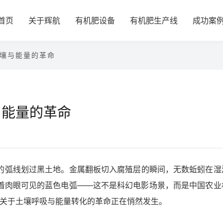
首页
关于辉航
有机肥设备
有机肥生产线
成功案
壤与能量的革命
与能量的革命
的弧线划过黑土地。金属翻板切入腐殖层的瞬间，无数蚯蚓在湿
着肉眼可见的蓝色电弧——这不是科幻电影场景，而是中国农业
场关于土壤呼吸与能量转化的革命正在悄然发生。