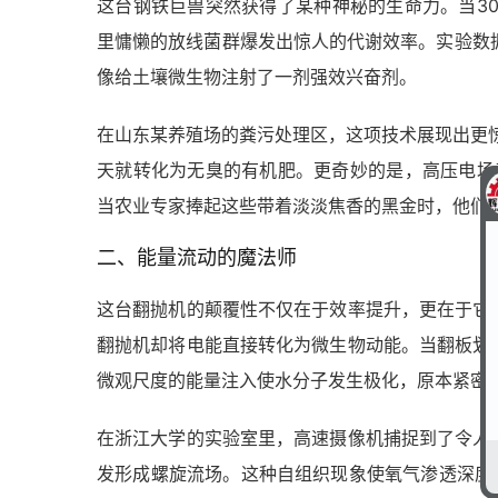
这台钢铁巨兽突然获得了某种神秘的生命力。当3
里慵懒的放线菌群爆发出惊人的代谢效率。实验数据
像给土壤微生物注射了一剂强效兴奋剂。
在山东某养殖场的粪污处理区，这项技术展现出更惊
天就转化为无臭的有机肥。更奇妙的是，高压电场竟能
当农业专家捧起这些带着淡淡焦香的黑金时，他们
二、能量流动的魔法师
这台翻抛机的颠覆性不仅在于效率提升，更在于它
翻抛机却将电能直接转化为微生物动能。当翻板划
微观尺度的能量注入使水分子发生极化，原本紧密
在浙江大学的实验室里，高速摄像机捕捉到了令人
发形成螺旋流场。这种自组织现象使氧气渗透深度增