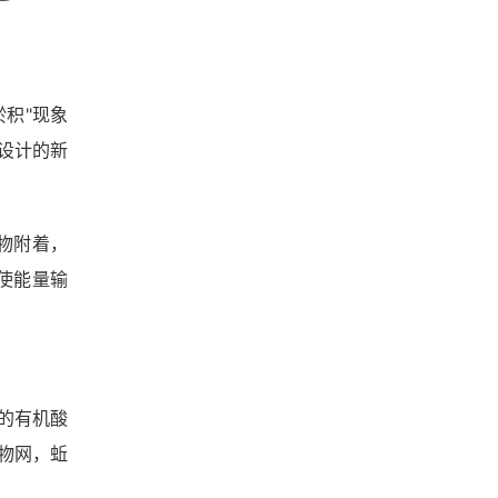
积"现象
设计的新
物附着，
使能量输
的有机酸
物网，蚯