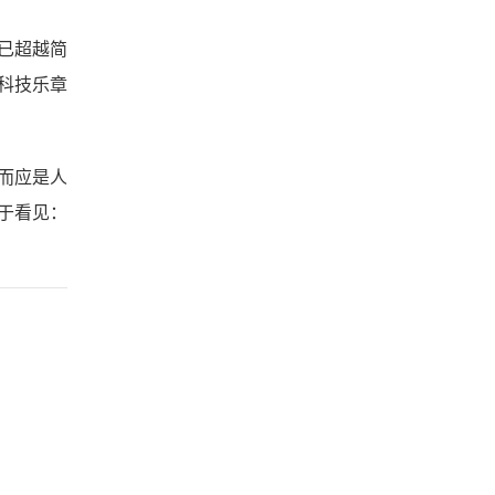
已超越简
科技乐章
而应是人
于看见：