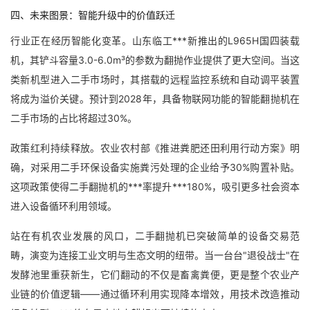
四、未来图景：智能升级中的价值跃迁
行业正在经历智能化变革。山东临工***新推出的L965H国四装载
机，其铲斗容量3.0-6.0m³的参数为翻抛作业提供了更大空间。当这
类新机型进入二手市场时，其搭载的远程监控系统和自动调平装置
将成为溢价关键。预计到2028年，具备物联网功能的智能翻抛机在
二手市场的占比将超过30%。
政策红利持续释放。农业农村部《推进粪肥还田利用行动方案》明
确，对采用二手环保设备实施粪污处理的企业给予30%购置补贴。
这项政策使得二手翻抛机的***率提升***180%，吸引更多社会资本
进入设备循环利用领域。
站在有机农业发展的风口，二手翻抛机已突破简单的设备交易范
畴，演变为连接工业文明与生态文明的纽带。当一台台"退役战士"在
发酵池里重获新生，它们翻动的不仅是畜禽粪便，更是整个农业产
业链的价值逻辑——通过循环利用实现降本增效，用技术改造推动