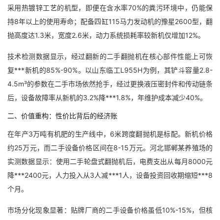
采用热镀锌工艺的机型，即便在含水率70%的粪污环境中，仍能保
持8年以上的使用寿命；配备四缸115马力发动机的豫星2600型，翻
抛高度达1.3米，宽度2.6米，动力系统损耗率较新机仅增加12%。
技术检测数据显示，经过翻新的二手翻抛机在核心部件性能上可恢
复***新机的85%-90%。以山东临工L955H为例，其铲斗容量2.8-
4.5m³的参数在二手市场依然抢手，经过更换液压密封件和传动链条
后，设备故障率从新机的3.2%降***1.8%，年维护成本减少40%。
二、价值重构：性价比背后的经济账
在年产3万吨有机肥的生产线中，6米跨度翻抛机是标配。新机价格
约25万元，而二手设备价格区间在8-15万元。河北邯郸某养殖场的
实测数据显示：使用二手轮盘式翻抛机后，电费支出从每月8000元
降***2400元，人力投入从3人减***1人，设备投资回收期缩短***8
个月。
市场分化现象显著：贴牌厂商的二手设备价格虽低10%-15%，但核