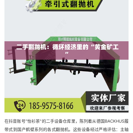
在抖音账号"怡衫茶"的二手设备仓库里，陈列着从德国BACKHUS履
带式到国产鹤壁系列的各式翻抛机。这些设备经过严格评估：主轴