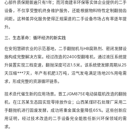
心部件质保期普遍只有1年；而河南建丰环保等实体企业提供的二手
设备，不仅享受整机终身维护服务，还能根据物料特性定制翻抛齿
间距。这种差异化服务使得正规渠道的二手设备市场占有率逐年提
升。
三、生态革命：循环经济的新实践
在安阳慧耕农业的示范基地，二手翻抛机与HB腐熟剂、密闭发酵设
施构成完整解决方案。经过改造的2400型翻堆机，通过液压系统提
升装置实现三档变速，翻抛深度可达1.5米。该系统使发酵周期从25
天压缩***7天，年产有机肥3万吨，沼气发电满足场地20%用电需
求，形成完整的资源循环链条。
技术迭代催生新的应用场景。晋工JGM875E电动装载机改造的翻抛
机，在江苏某生态园实现零排放作业；山西某煤矸石处理厂采用二
手翻抛机进行固废发酵，成功将重金属含量降低65%。这些创新应
用证明，经过技术改造的二手设备完全能胜任新兴环保领域的需
求。