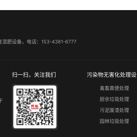
设备，电话：153-4381-6777
扫一扫，关注我们
污染物无害化处理设
禽畜粪便处理
厨余垃圾处理
干
污泥废渣处理
园林垃圾处理