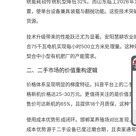
统能耗较传统机型降低32%。而山东临工2026
置，使单台设备兼具装载与翻抛功能。这些技术突破导
货源。
技术升级带来的性能跃迁尤为显著。安阳慧耕农业的轮
合75千瓦电机实现每小时500立方米处理量。这
契合中小型有机肥厂的产能需求。
二、二手市场的价值重构逻辑
价格体系呈现明显的梯度特征。抖音平台上的二手商数
格新机价格达25-30万元。更值得关注的是价值
售价可达新机的65%，且提供18个月质保，这种"
使用成本优势形成闭环。邯郸某养殖场对比发现，采
成本优势源于二手设备已度过磨合期，且卖家通