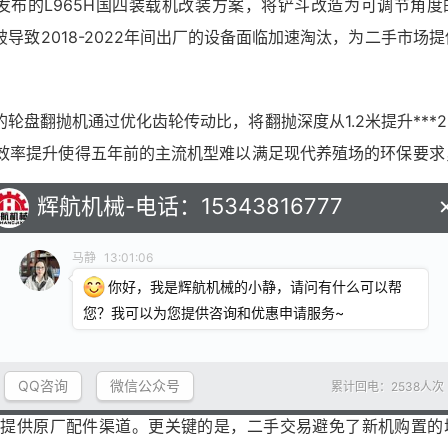
年发布的L965H国四装载机改装方案，将铲斗改造为可调节角度
致2018-2022年间出厂的设备面临加速淘汰，为二手市场
盘翻抛机通过优化齿轮传动比，将翻抛深度从1.2米提升***2
种效率提升使得五年前的主流机型难以满足现代养殖场的环保要求
辉航机械-电话：15343816777
马静
13:01:06
据显示，2018-2020年出厂的链板式翻抛机均价在8-12万
你好，我是辉航机械的小静，请问有什么可以帮
重构：河南建丰环保对回收设备进行主轴更换、液压系统升级后，
您？我可以为您提供咨询和优惠申请服务~
再制造"模式正在改变市场规则。
QQ咨询
微信公众号
累计回电：2538人次
购二手翻抛机后，年维护成本比新机低28%，电费支出减少40
常提供原厂配件渠道。更关键的是，二手交易避免了新机购置的