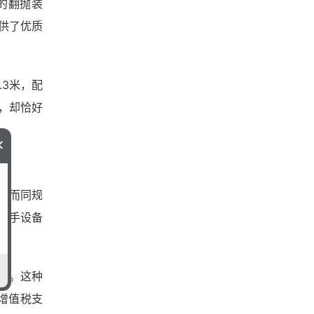
的翻抛装
提供了优质
.3米，配
，却恰好
×
元，而同规
二手设备
%。这种
增值税支