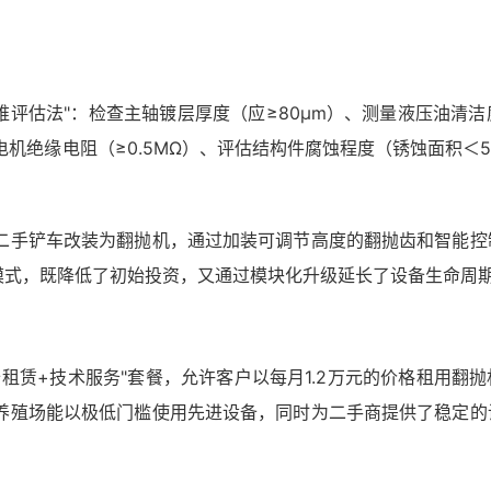
维评估法"：检查主轴镀层厚度（应≥80μm）、测量液压油清洁
试电机绝缘电阻（≥0.5MΩ）、评估结构件腐蚀程度（锈蚀面积＜
二手铲车改装为翻抛机，通过加装可调节高度的翻抛齿和智能控
造模式，既降低了初始投资，又通过模块化升级延长了设备生命周
租赁+技术服务"套餐，允许客户以每月1.2万元的价格租用翻抛
养殖场能以极低门槛使用先进设备，同时为二手商提供了稳定的